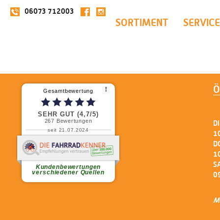
06073 712003
SORTIMENT
SERVICE
Ö
⠇
Gesamtbewertung
SEHR GUT (4,7/5)
267
Bewertungen
D
seit 21.07.2024
1
D
1
weiterlesen
S
Kundenbewertungen
verschiedener Quellen
0
M