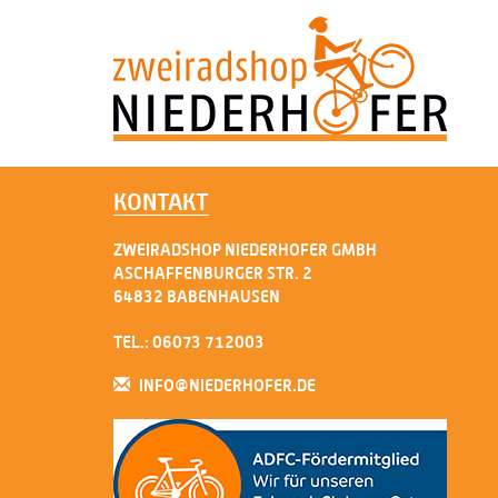
KONTAKT
ZWEIRADSHOP NIEDERHOFER GMBH
ASCHAFFENBURGER STR. 2
64832 BABENHAUSEN
TEL.: 06073 712003
INFO@NIEDERHOFER.DE